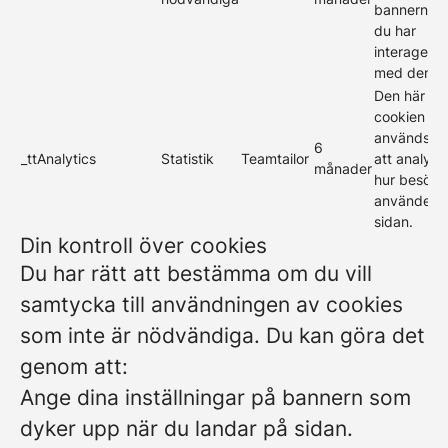
bannern nä
du har
interagerat
med den.
Den här
cookien
används fö
6
_ttAnalytics
Statistik
Teamtailor
att analyse
månader
hur besöka
använder
sidan.
Din kontroll över cookies
Du har rätt att bestämma om du vill
samtycka till användningen av cookies
som inte är nödvändiga. Du kan göra det
genom att:
Ange dina inställningar på bannern som
dyker upp när du landar på sidan.