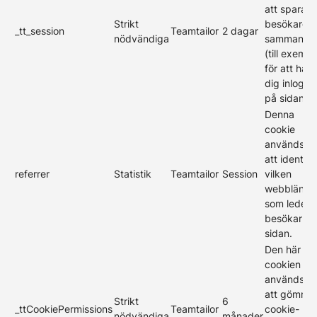
att spara e
Strikt
besökares
_tt_session
Teamtailor
2 dagar
nödvändiga
sammanha
(till exempe
för att hålla
dig inlogg
på sidan).
Denna
cookie
används fö
att identifi
referrer
Statistik
Teamtailor
Session
vilken
webblänk
som leder
besökarna t
sidan.
Den här
cookien
används fö
att gömma
Strikt
6
_ttCookiePermissions
Teamtailor
cookie-
nödvändiga
månader